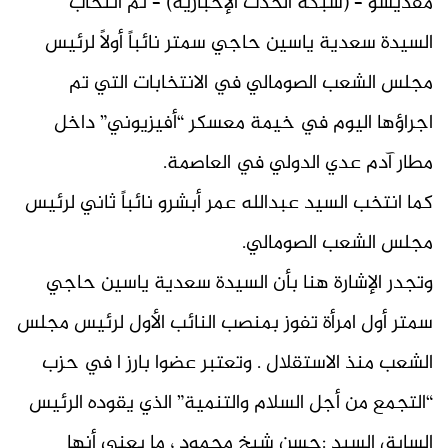
مقديشو – (شبكة الحدث الإخبارية) – تم انتخاب
السيدة سعدية ياسين حاجي سمتر نائباً أولاً لرئيس
مجلس الشعب الصومالي في الانتخابات التي تم
اجراؤها اليوم في خيمة معسكر “أفيزيوني” داخل
مطار آدم عدي الدولي في العاصمة.
كما انتخب السيد عبدالله عمر أبشرو نائباً ثاني لرئيس
مجلس الشعب الصومالي.
وتجدر الإشارة هنا بأن السيدة سعدية ياسين حاجي
سمتر أول امرأة تفوز بمنصب النائب الأول لرئيس مجلس
الشعب منذ الاستقلال . وتعتبر عضوا بارز ا في حزب
“التجمع من أجل السلام والتنمية” الذي يقوده الرئيس
السابق السيد :حسن شيخ محمود ، ما يعني أنها