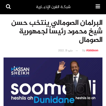
شبكـة القرن الإخبــارية
البرلمان الصومالي ينتخب حسن
شيخ محمود رئيساً لجمهورية
الصومال
Abtidoon
by
مايو 15, 2022