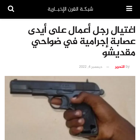
شبكـة القرن الإخبــارية
اغتيال رجل أعمال على أيدى
عصابة إجرامية في ضواحي
مقديشو
by
التحرير
ديسمبر 4, 2022