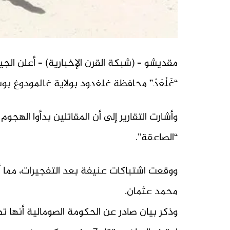
مقديشو – (شبكة القرن الإخبارية) – أعلن ا
“غَلْعَدْ” محافظة غلغدود بولاية غالمودوغ ب
وأشارت التقارير إلى أن المقاتلين بدأوا الهج
“الصاعقة”.
ووقعت اشتباكات عنيفة بعد التفجيرات، مما أ
محمد عثمان.