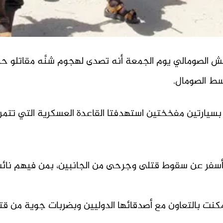
لجيش الصومالي يوم الجمعة أنه تصدى لهجوم شنَّه مقاتلو
وسط الصومال.
وم بسيارتين مفخختين استهدفتا القاعدة العسكرية التي تتمر
سفر عن سقوط قتلى وجرحى من الجانبين، بمن فيهم نائب ق