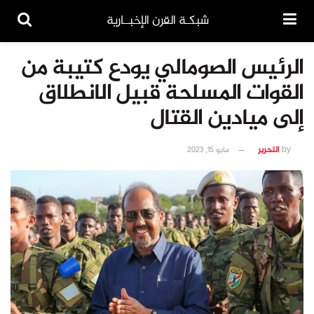
شبكـة القرن الإخبــارية
الرئيس الصومالي يودع كتيبة من
القوات المسلحة قبيل الانطلاق
إلى ميادين القتال
by
التحرير
مايو 15, 2023