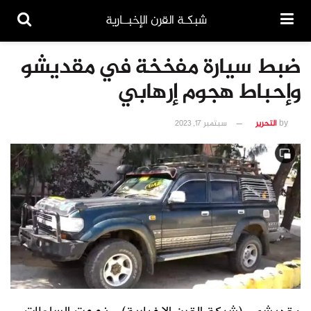
شبكـة القرن الإخبــارية
ضبط سيارة مفخخة في مقديشو
وإحباط هجوم إرهابي
by
التحرير
سبتمبر 17, 2023