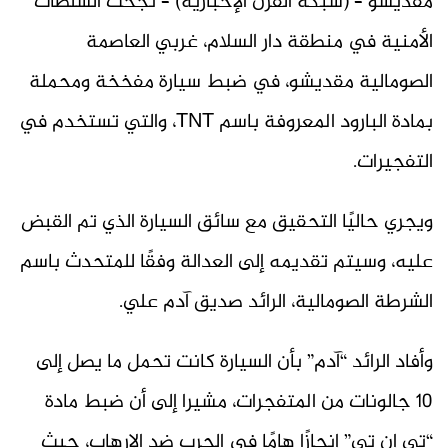
مقديشو – (شبكة القرن الإخبارية) – نجحت السلطات
الأمنية في منطقة دار السلام، غربي العاصمة
الصومالية مقديشو، في ضبط سيارة مفخخة ومحملة
بمادة البارود المعروفة باسم TNT، والتي تستخدم في
التفجيرات.
ويجري حاليًا التحقيق مع سائق السيارة الذي تم القبض
عليه، وسيتم تقديمه إلى العدالة وفقًا للمتحدث باسم
الشرطة الصومالية، الرائد صديق آدم علي.
وأفاد الرائد “آدم” بأن السيارة كانت تحمل ما يصل إلى
10 جالونات من المتفجرات، مشيرا إلى أن ضبط مادة
“تي إن تي” إنجازًا هامًا في الحرب ضد الإرهاب، حيث