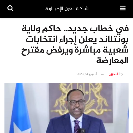
شبكـة القرن الإخبــارية
في خطاب جديد.. حاكم ولاية
بونتلاند يعلن إجراء انتخابات
شعبية مباشرة ويرفض مقترح
المعارضة
by
التحرير
أكتوبر 14, 2023