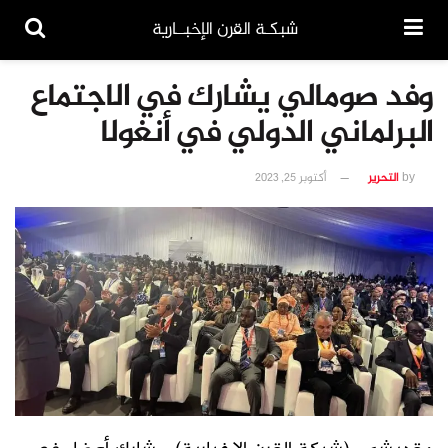
شبكـة القرن الإخبــارية
وفد صومالي يشارك في الاجتماع
البرلماني الدولي في أنغولا
by
التحرير
أكتوبر 25, 2023