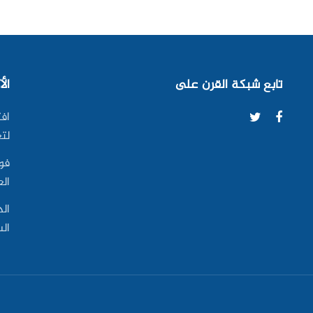
تابع شبكة القرن على
الأ
افت
لتع
فو
ال
الد
ال