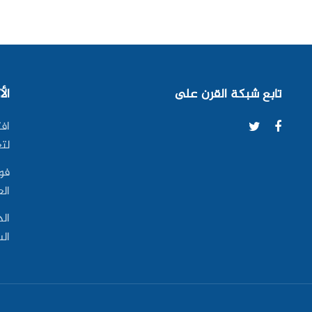
تابع شبكة القرن على
الأ
افت
لتع
فو
ال
الد
ال