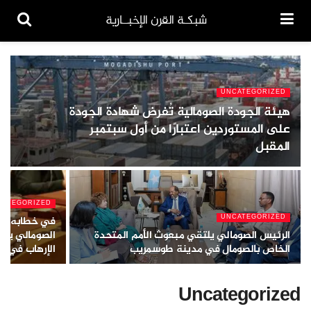
شبكـة القرن الإخبــارية
UNCATEGORIZED
هيئة الجودة الصومالية تُفرض شهادة الجودة
على المستوردين اعتبارًا من أول سبتمبر
المقبل
CATEGORIZED
UNCATEGORIZED
في خطابه بمج
الرئيس الصومالي يلتقي مبعوث الأمم المتحدة
الصومالي يدع
الخاص بالصومال في مدينة طوسمريب
الإرهاب في بل
Uncategorized